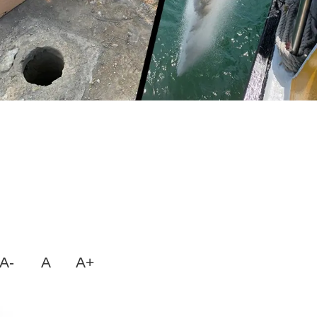
A-
A
A+