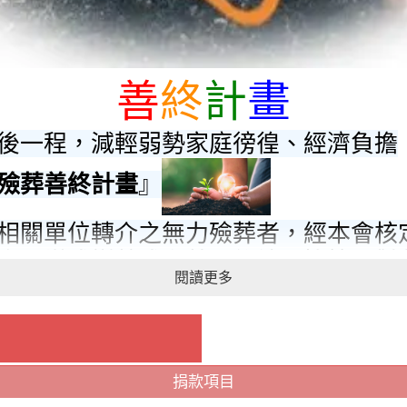
善
終
計
畫
後一程，減輕弱勢家庭徬徨、經濟負擔
殮葬善終計畫
』
相關單位轉介之無力殮葬者，經本會核
奉晉塔或樹葬或海葬及後續關懷等，對
閱讀更多
葬者；
死亡回歸故土或台灣民眾不幸於境外身
捐款項目