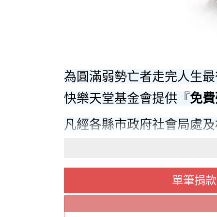
為圓滿弱勢亡者走完人生最
快樂天堂基金會提供『
免費
凡經各縣市政府社會局處及
入殮、火化、封罐、協助安
庭、發生特殊境遇之無力殮
另外，也協助境外人士於台
單筆捐款
務，讓亡者得以落葉歸根。